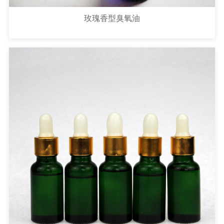
玫瑰香型臭氧油